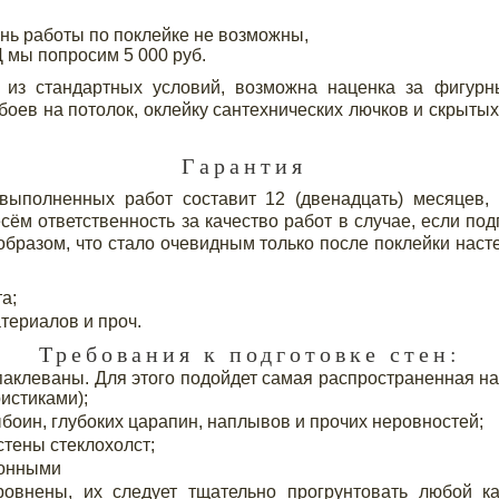
ень работы по поклейке не возможны,
 мы попросим 5 000 руб.
 из стандартных условий, возможна наценка за фигур
обоев на потолок, оклейку сантехнических лючков и скрыты
Гарантия
 выполненных работ составит 12 (двенадцать) месяцев,
сём ответственность за качество работ в случае, если по
разом, что стало очевидным только после поклейки насте
а;
териалов и проч.
Требования к подготовке стен:
клеваны. Для этого подойдет самая распространенная на 
истиками);
боин, глубоких царапин, наплывов и прочих неровностей;
стены стеклохолст;
тонными
ровнены, их следует тщательно прогрунтовать любой ка