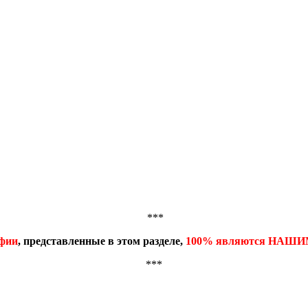
***
фии
, представленные в этом разделе,
100%
являются НАШИМ
***