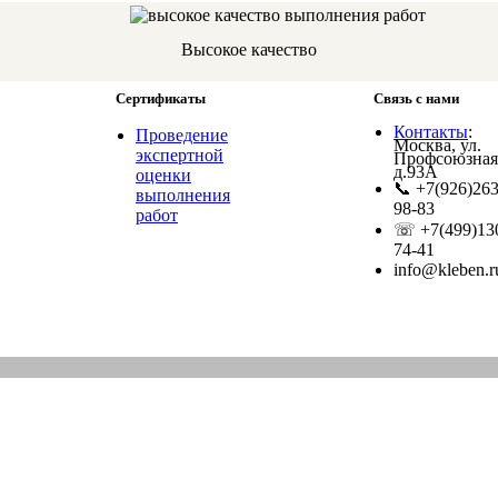
Высокое качество
Сертификаты
Связь с нами
Контакты
:
Проведение
Москва
,
ул.
экспертной
Профсоюзная
д.93А
оценки
📞 +7(926)263
выполнения
98-83
работ
☏ +7(499)13
74-41
info@kleben.r