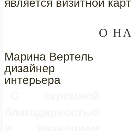
является визитной кар
О Н
Марина Вертель
дизайнер
интерьера
С огромной
благодарностью
и уважением