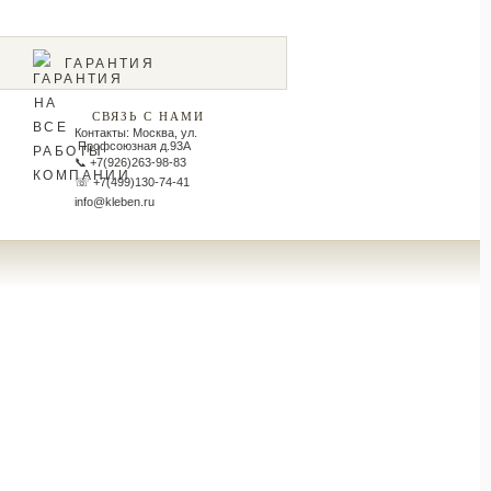
ГАРАНТИЯ
СВЯЗЬ С НАМИ
Контакты
:
Москва
,
ул.
Профсоюзная д.93А
📞 +7(926)263-98-83
☏ +7(499)130-74-41
info@kleben.ru