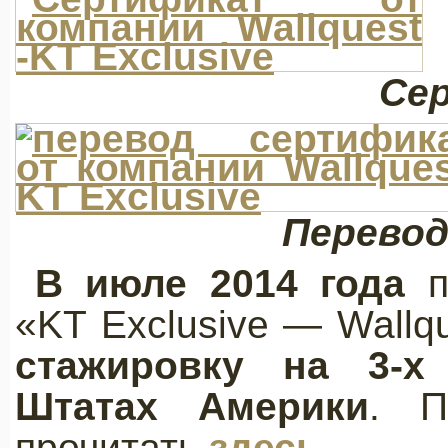
Се
Перево
В июле 2014 года
п
«KT Exclusive — Wallq
стажировку на 3-х
Штатах Америки
. П
прочитать
здесь.