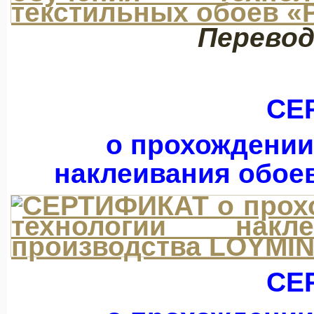
Перево
СЕ
о прохождении
наклеивания обое
СЕ