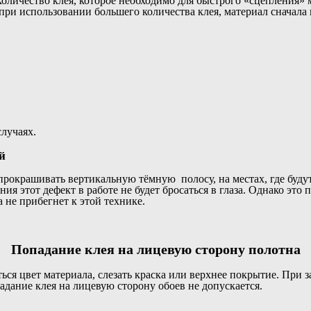
оличество клея, которое необходимо для быстрого «сцепления» 
при использовании большего количества клея, материал сначала 
случаях.
й
рокрашивать вертикальную тёмную полосу, на местах, где будут 
ия этот дефект в работе не будет бросаться в глаза. Однако это
не прибегнет к этой технике.
Попадание клея на лицевую сторону полотна
ся цвет материала, слезать краска или верхнее покрытие. При з
дание клея на лицевую сторону обоев не допускается.