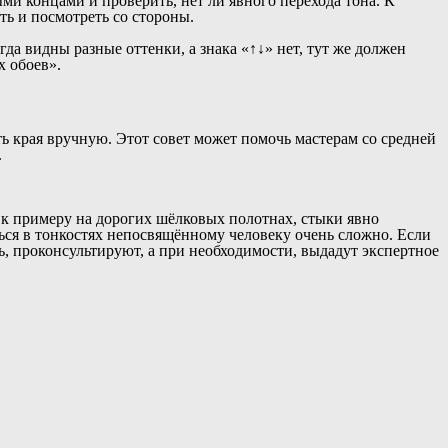
ми концами и проверить, нет ли явного перехода тона. К
ть и посмотреть со стороны.
да видны разные оттенки, а знака «↑↓» нет, тут же должен
х обоев».
 края вручную. Этот совет может помочь мастерам со средней
.
, к примеру на дорогих шёлковых полотнах, стыки явно
ься в тонкостях непосвящённому человеку очень сложно. Если
, проконсультируют, а при необходимости, выдадут экспертное