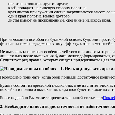
полотна разошлись друг от друга;
клей попадает на лицевую сторону полотна;
края листов при сужении слегка закручиваются вместе со ш
один край полотна темнее другого;
листы имеют не прокрашенные, срезанные наискось края.
При намокании все обои на бумажной основе, будь они просто 
флизелина тоже подвержены этому эффекту, хоть и в меньшей ст
Не имея опыта и не зная особенностей того или иного материала
лишь только после высыхания бумага может деформироваться, с
Существует ряд правил, которых следует придерживаться для то
1. Нельзя допускать чрез
Необходимо понимать, когда обои приняли достаточное количеств
Бумага состоит из древесной целлюлозы, а не из синтетических
поклейки и полного высыхания, когда шов будет то сходиться, т
Более подробно Вы можете прочитать в нашей статье — «
Покле
2. Необходимо наносить достаточное, а не избыточное к