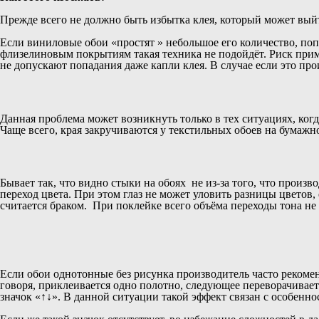
Прежде всего не должно быть избытка клея, который может выйт
Если виниловые обои «простят » небольшое его количество, попа
флизелиновым покрытиям такая техника не подойдёт. Риск приме
не допускают попадания даже капли клея. В случае если это пр
Данная проблема может возникнуть только в тех ситуациях, ког
Чаще всего, края закручиваются у текстильных обоев на бумажно
Бывает так, что видно стыки на обоях не из-за того, что произв
переход цвета. При этом глаз не может уловить разницы цветов,
считается браком. При поклейке всего объёма переходы тона не
Если обои однотонные без рисунка производитель часто рекоме
говоря, приклеивается одно полотно, следующее переворачивает
значок «↑↓». В данной ситуации такой эффект связан с особенно