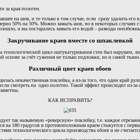
и за края полотен.
вшее на шов, и то только в том случае, если сразу удалить его
рно 50% на 50%. Можно замыть шов, но в некоторых случаях ста
оизошло, и вы постарались замыть его водой – разводы неизбежн
Закручивание краев вместе со шпаклевкой
да технологический цикл оштукатуривания стен был нарушен, ли
й основе за счёт сужения не только подложки, но и самой ткани
Различный цвет краев обоев
одилась некачественная поклейка, а из-за того, что один край ру
 если смотреть на одно полотно. Такой эффект происходит из-за
 заметны.
КАК ИСПРАВИТЬ?
ндует так назывемую «реверсную» поклейку, т.е. каждое отреза
ся на 180 градусов и противоположным краем стыкуется с первы
стями технологического цикла производства обоев и не считаетс