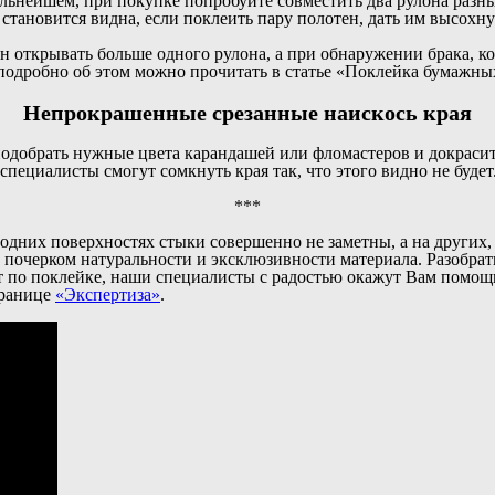
альнейшем, при покупке попробуйте совместить два рулона разны
становится видна, если поклеить пару полотен, дать им высохну
 открывать больше одного рулона, а при обнаружении брака, ког
 подробно об этом можно прочитать в статье «Поклейка бумажны
Непрокрашенные срезанные наискось края
одобрать нужные цвета карандашей или фломастеров и докрасить
ециалисты смогут сомкнуть края так, что этого видно не будет
***
а одних поверхностях стыки совершенно не заметны, а на других
 почерком натуральности и эксклюзивности материала. Разобрат
т по поклейке, наши специалисты с радостью окажут Вам помощь
транице
«Экспертиза»
.