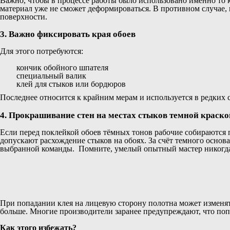
Важно, чтобы в процессе работы было использовано именно то к
материал уже не сможет деформироваться. В противном случае, 
поверхности.
3. Важно фиксировать края обоев
Для этого потребуются:
кончик обойного шпателя
специальный валик
клей для стыков или бордюров
Последнее относится к крайним мерам и используется в редких 
4. Прокрашивание стен на местах стыков темной краско
Если перед поклейкой обоев тёмных тонов рабочие собираются п
допускают расхождение стыков на обоях. За счёт темного основан
выбранной команды. Помните, умелый опытный мастер никогда 
При попадании клея на лицевую сторону полотна может изменять
больше. Многие производители заранее предупреждают, что попа
Как этого избежать?