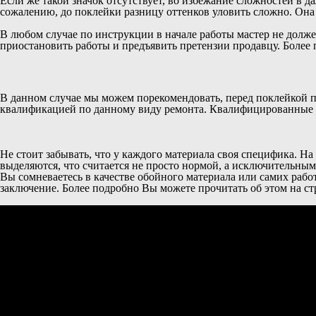
Если же такой значок отсутствует, во избежание сложностей в д
сожалению, до поклейки разницу оттенков уловить сложно. Она 
В любом случае по инструкции в начале работы мастер не должен
приостановить работы и предъявить претензии продавцу. Более
В данном случае мы можем порекомендовать, перед поклейкой п
квалификацией по данному виду ремонта. Квалифицированные сп
Не стоит забывать, что у каждого материала своя специфика. Н
выделяются, что считается не просто нормой, а исключительным
Вы сомневаетесь в качестве обойного материала или самих рабо
заключение. Более подробно Вы можете прочитать об этом на с