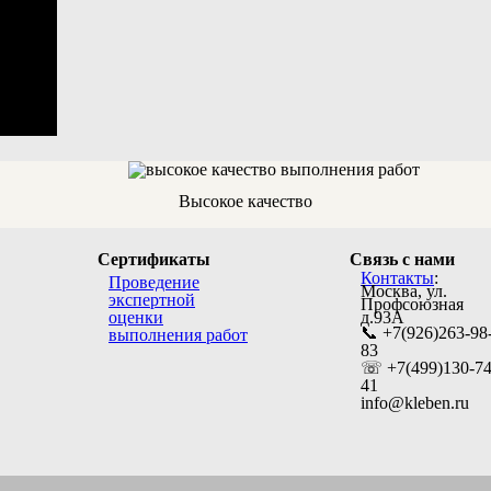
Высокое качество
Сертификаты
Связь с нами
Контакты
:
Проведение
Москва
,
ул.
экспертной
Профсоюзная
оценки
д.93А
📞 +7(926)263-98
выполнения работ
83
☏ +7(499)130-74
41
info@kleben.ru