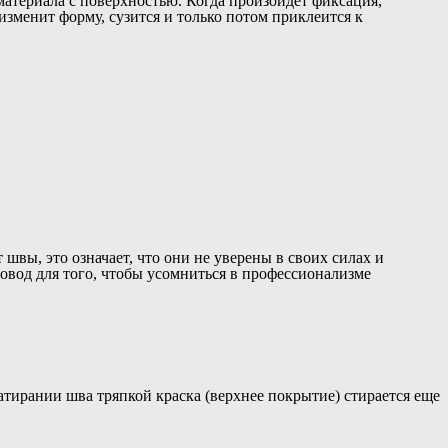
материала с поверхностью. Когда произойдёт фиксация,
изменит форму, сузится и только потом приклеится к
швы, это означает, что они не уверены в своих силах и
 повод для того, чтобы усомниться в профессионализме
атирании шва тряпкой краска (верхнее покрытие) стирается еще