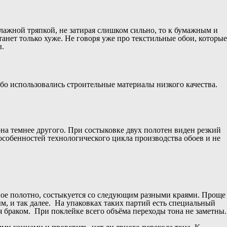
 влажной тряпкой, не затирая слишком сильно, то к бумажным и
нет только хуже. Не говоря уже про текстильные обои, которые
ы.
бо использовались строительные материалы низкого качества.
.
лона темнее другого. При состыковке двух полотен виден резкий
 особенностей технологического цикла производства обоев и не
нное полотно, состыкуется со следующим разными краями. Проще
м, и так далее. На упаковках таких партий есть специальный
я браком. При поклейке всего объёма переходы тона не заметны.