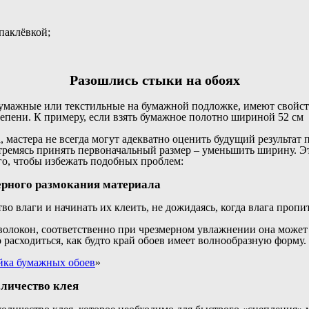
паклёвкой;
Разошлись стыки на обоях
бумажные или текстильные на бумажной подложке, имеют свойств
епени. К примеру, если взять бумажное полотно шириной 52 см 
, мастера не всегда могут адекватно оценить будущий результат 
тремясь принять первоначальный размер – уменьшить ширину. Э
го, чтобы избежать подобных проблем:
мерного размокания материала
о влаги и начинать их клеить, не дожидаясь, когда влага пропит
 волокон, соответственно при чрезмерном увлажнении она может 
о расходиться, как будто край обоев имеет волнообразную форму.
йка бумажных обоев
»
оличество клея